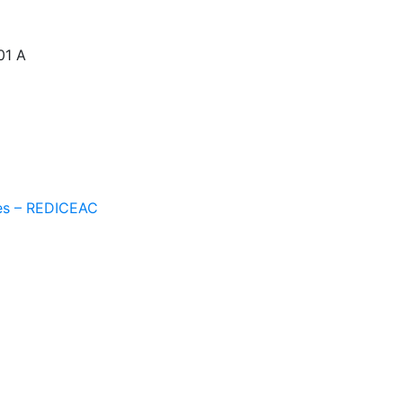
01 A
les – REDICEAC