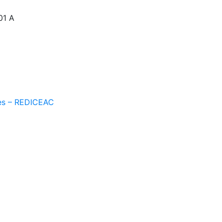
01 A
les – REDICEAC