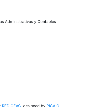
as Administrativas y Contables
r
REDICEAC
.
designed
by
PICAIO