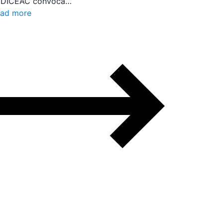
EDICEAC convoca…
ad more